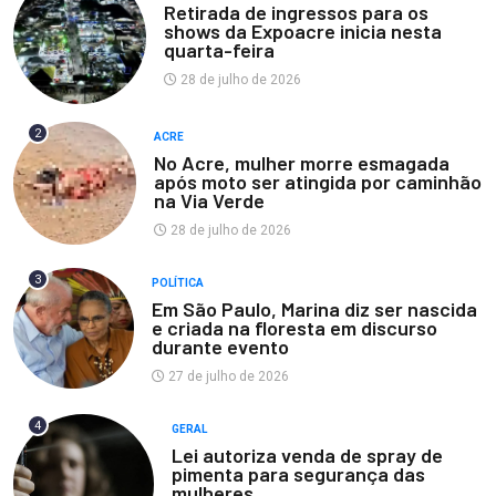
Retirada de ingressos para os
shows da Expoacre inicia nesta
quarta-feira
28 de julho de 2026
2
ACRE
No Acre, mulher morre esmagada
após moto ser atingida por caminhão
na Via Verde
28 de julho de 2026
3
POLÍTICA
Em São Paulo, Marina diz ser nascida
e criada na floresta em discurso
durante evento
27 de julho de 2026
4
GERAL
Lei autoriza venda de spray de
pimenta para segurança das
mulheres