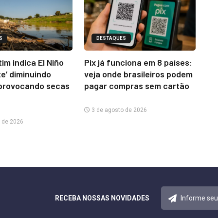
S
DESTAQUES
im indica El Niño
Pix já funciona em 8 países:
te’ diminuindo
veja onde brasileiros podem
provocando secas
pagar compras sem cartão
3 de agosto de 2026
 de 2026
RECEBA NOSSAS NOVIDADES