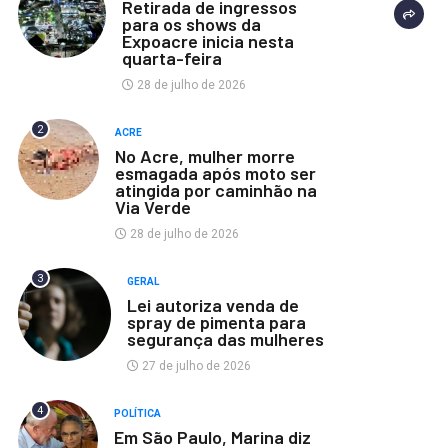
Retirada de ingressos
para os shows da
Expoacre inicia nesta
quarta-feira
28 de julho de 2026
2
ACRE
No Acre, mulher morre
esmagada após moto ser
atingida por caminhão na
Via Verde
28 de julho de 2026
3
GERAL
Lei autoriza venda de
spray de pimenta para
segurança das mulheres
27 de julho de 2026
4
POLÍTICA
Em São Paulo, Marina diz