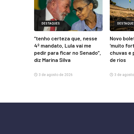
DESTAQUES
DESTAQUE
“tenho certeza que, nesse
Novo bolet
4º mandato, Lula vai me
‘muito for
pedir para ficar no Senado”,
chuvas e 
diz Marina Silva
de rios
3 de agosto de 2026
3 de agosto