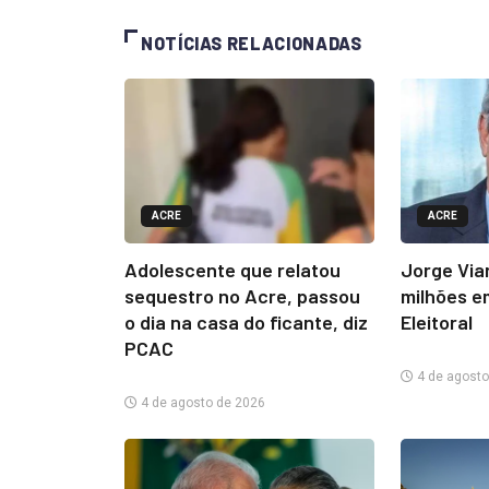
NOTÍCIAS RELACIONADAS
ACRE
ACRE
Adolescente que relatou
Jorge Via
sequestro no Acre, passou
milhões e
o dia na casa do ficante, diz
Eleitoral
PCAC
4 de agosto
4 de agosto de 2026