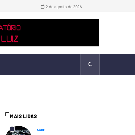
Novo boletim indica El Niño ‘muito 
2 de agosto de 2026
MAIS LIDAS
1
ACRE