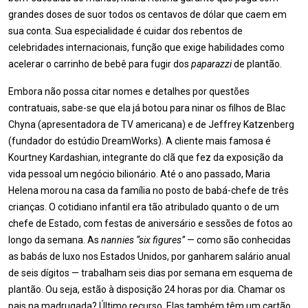
grandes doses de suor todos os centavos de dólar que caem em
sua conta. Sua especialidade é cuidar dos rebentos de
celebridades internacionais, função que exige habilidades como
acelerar o carrinho de bebê para fugir dos
paparazzi
de plantão.
Embora não possa citar nomes e detalhes por questões
contratuais, sabe-­se que ela já botou para ninar os filhos de Blac
Chyna (apresentadora de TV americana) e de Jeffrey Katzenberg
(fundador do estúdio DreamWorks). A cliente mais famosa é
Kourtney Kardashian, integrante do clã que fez da exposição da
vida pessoal um negócio bilionário. Até o ano passado, Maria
Helena morou na casa da família no posto de babá-chefe de três
crianças. O cotidiano infantil era tão atribulado quanto o de um
chefe de Estado, com festas de aniversário e sessões de fotos ao
longo da semana. As
nannies “six figures”
— como são conhecidas
as babás de luxo nos Estados Unidos, por ganharem salário anual
de seis dígitos — trabalham seis dias por semana em esquema de
plantão. Ou seja, estão à disposição 24 horas por dia. Chamar os
pais na madrugada? Último recurso. Elas também têm um cartão