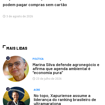
podem pagar compras sem cartão
3 de agosto de 2026
MAIS LIDAS
1
POLÍTICA
Marina Silva defende agronegócio e
afirma que agenda ambiental é
“economia pura”
23 de julho de 2026
2
ACRE
No topo, Xapuriense assume a
liderança do ranking brasileiro de
ultramaratona