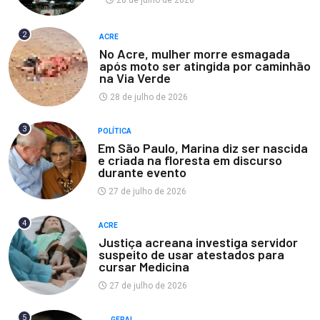
28 de julho de 2026
2
ACRE
No Acre, mulher morre esmagada
após moto ser atingida por caminhão
na Via Verde
28 de julho de 2026
3
POLÍTICA
Em São Paulo, Marina diz ser nascida
e criada na floresta em discurso
durante evento
27 de julho de 2026
4
ACRE
Justiça acreana investiga servidor
suspeito de usar atestados para
cursar Medicina
27 de julho de 2026
5
GERAL