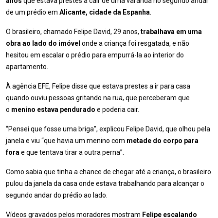
anos
que estava prestes a cair de uma varanda no segundo andar
de um prédio em
Alicante, cidade da Espanha
.
O brasileiro, chamado Felipe David, 29 anos,
trabalhava em uma
obra ao lado do imóvel
onde a criança foi resgatada, e não
hesitou em escalar o prédio para empurrá-la ao interior do
apartamento.
À agência EFE, Felipe disse que estava prestes a ir para casa
quando ouviu pessoas gritando na rua, que perceberam que
o
menino estava pendurado
e poderia cair.
“Pensei que fosse uma briga”, explicou Felipe David, que olhou pela
janela e viu “que havia um menino com
metade do corpo para
fora
e que tentava tirar a outra perna”.
Como sabia que tinha a chance de chegar até a criança, o brasileiro
pulou da janela da casa onde estava trabalhando para alcançar o
segundo andar do prédio ao lado.
Vídeos gravados pelos moradores mostram
Felipe escalando