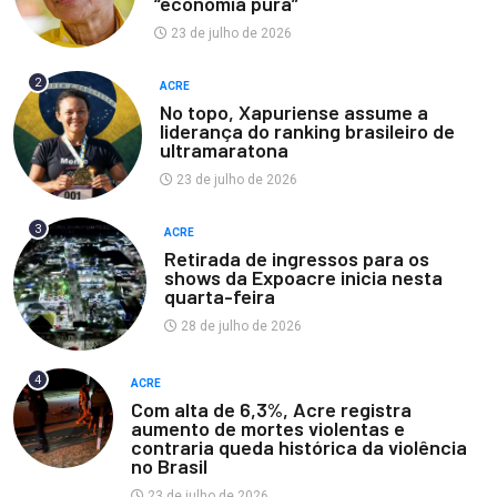
“economia pura”
23 de julho de 2026
2
ACRE
No topo, Xapuriense assume a
liderança do ranking brasileiro de
ultramaratona
23 de julho de 2026
3
ACRE
Retirada de ingressos para os
shows da Expoacre inicia nesta
quarta-feira
28 de julho de 2026
4
ACRE
Com alta de 6,3%, Acre registra
aumento de mortes violentas e
contraria queda histórica da violência
no Brasil
23 de julho de 2026