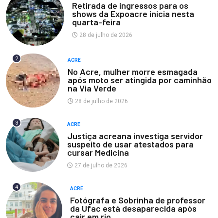
Retirada de ingressos para os
shows da Expoacre inicia nesta
quarta-feira
28 de julho de 2026
2
ACRE
No Acre, mulher morre esmagada
após moto ser atingida por caminhão
na Via Verde
28 de julho de 2026
3
ACRE
Justiça acreana investiga servidor
suspeito de usar atestados para
cursar Medicina
27 de julho de 2026
4
ACRE
Fotógrafa e Sobrinha de professor
da Ufac está desaparecida após
cair em rio