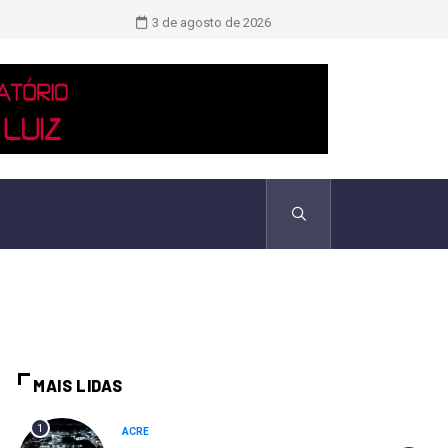
TCU identificou desvios de dinheiro 
3 de agosto de 2026
MAIS LIDAS
1
ACRE