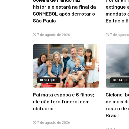
história e estará na final da
extingue 
CONMEBOL após derrotar o
mandato d
São Paulo
Epitaciol
7 de agosto de 2026
7 de agosto
DESTAQUES
DESTAQUE
Pai mata esposa e 6 filhos;
Ciclone-b
ele não terá funeral nem
de mais d
obituário
rastro de
Brasil
7 de agosto de 2026