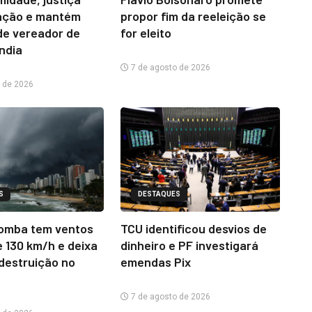
ação e mantém
propor fim da reeleição se
e vereador de
for eleito
ândia
7 de agosto de 2026
 de 2026
S
DESTAQUES
omba tem ventos
TCU identificou desvios de
e 130 km/h e deixa
dinheiro e PF investigará
 destruição no
emendas Pix
7 de agosto de 2026