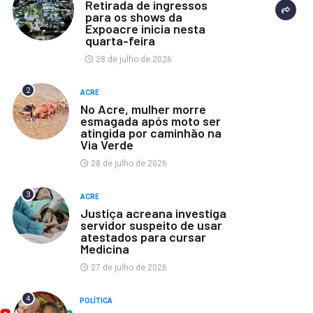
Retirada de ingressos
para os shows da
Expoacre inicia nesta
quarta-feira
28 de julho de 2026
2
ACRE
No Acre, mulher morre
esmagada após moto ser
atingida por caminhão na
Via Verde
28 de julho de 2026
3
ACRE
Justiça acreana investiga
servidor suspeito de usar
atestados para cursar
Medicina
27 de julho de 2026
4
POLÍTICA