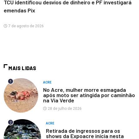
TCU identificou desvios de dinheiro e PF investigará
emendas Pix
7 de agosto de 2026
MAIS LIDAS
1
ACRE
No Acre, mulher morre esmagada
após moto ser atingida por caminhão
na Via Verde
28 de julho de 2026
2
ACRE
Retirada de ingressos para os
shows da Expoacre inicia nesta