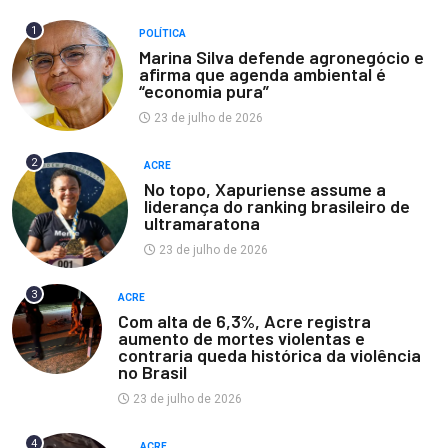
1
POLÍTICA
Marina Silva defende agronegócio e
afirma que agenda ambiental é
“economia pura”
23 de julho de 2026
2
ACRE
No topo, Xapuriense assume a
liderança do ranking brasileiro de
ultramaratona
23 de julho de 2026
3
ACRE
Com alta de 6,3%, Acre registra
aumento de mortes violentas e
contraria queda histórica da violência
no Brasil
23 de julho de 2026
4
ACRE