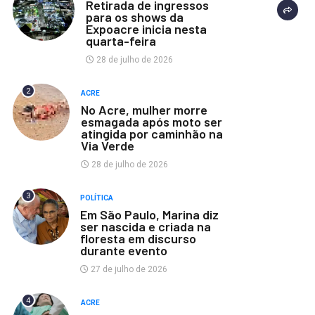
Retirada de ingressos
para os shows da
Expoacre inicia nesta
quarta-feira
28 de julho de 2026
2
ACRE
No Acre, mulher morre
esmagada após moto ser
atingida por caminhão na
Via Verde
28 de julho de 2026
3
POLÍTICA
Em São Paulo, Marina diz
ser nascida e criada na
floresta em discurso
durante evento
27 de julho de 2026
4
ACRE