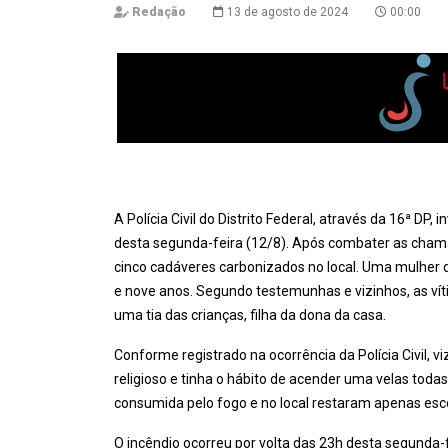
Redação
13 de agosto de 2024
00:00
A
Polícia Civil do Distrito Federal, através da 16ª DP,
desta segunda-feira (12/8). Após combater as chamas
cinco cadáveres carbonizados no local. Uma mulher de
e nove anos. Segundo testemunhas e vizinhos, as vít
uma tia das crianças, filha da dona da casa.
Conforme registrado na ocorrência da Polícia Civil, v
religioso e tinha o hábito de acender uma velas toda
consumida pelo fogo e no local restaram apenas es
O incêndio ocorreu por volta das 23h desta segunda-