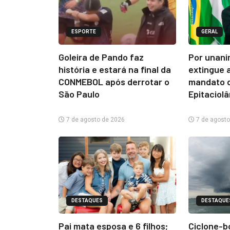
ESPORTE
GERAL
Goleira de Pando faz
Por unani
história e estará na final da
extingue 
CONMEBOL após derrotar o
mandato d
São Paulo
Epitaciol
7 de agosto de 2026
7 de agosto
DESTAQUES
DESTAQUE
Pai mata esposa e 6 filhos;
Ciclone-b