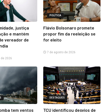
POLÍTICA
midade, justiça
Flávio Bolsonaro promete
ação e mantém
propor fim da reeleição se
e vereador de
for eleito
ândia
7 de agosto de 2026
 de 2026
S
DESTAQUES
omba tem ventos
TCU identificou desvios de