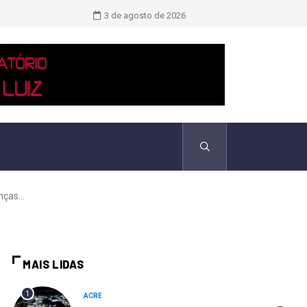
TCU identificou desvios de dinheiro 
3 de agosto de 2026
ças...
MAIS LIDAS
1
ACRE