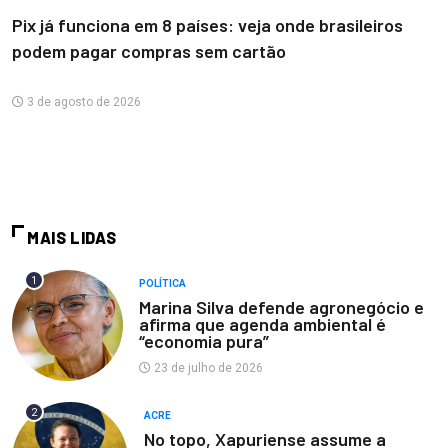
Pix já funciona em 8 países: veja onde brasileiros
podem pagar compras sem cartão
3 de agosto de 2026
MAIS LIDAS
1
POLÍTICA
Marina Silva defende agronegócio e
afirma que agenda ambiental é
“economia pura”
23 de julho de 2026
2
ACRE
No topo, Xapuriense assume a