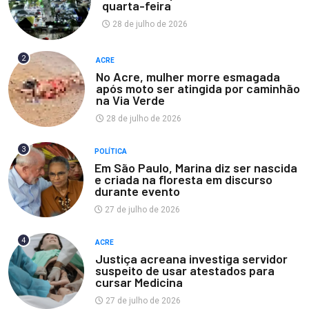
quarta-feira
28 de julho de 2026
2
ACRE
No Acre, mulher morre esmagada
após moto ser atingida por caminhão
na Via Verde
28 de julho de 2026
3
POLÍTICA
Em São Paulo, Marina diz ser nascida
e criada na floresta em discurso
durante evento
27 de julho de 2026
4
ACRE
Justiça acreana investiga servidor
suspeito de usar atestados para
cursar Medicina
27 de julho de 2026