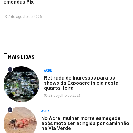
emendas Pix
7 de agosto de 2026
MAIS LIDAS
1
ACRE
Retirada de ingressos para os
shows da Expoacre inicia nesta
quarta-feira
28 de julho de 2026
2
ACRE
No Acre, mulher morre esmagada
após moto ser atingida por caminhão
na Via Verde