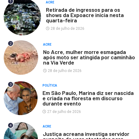
1
ACRE
Retirada de ingressos para os
shows da Expoacre inicia nesta
quarta-feira
28 de julho de 2026
2
ACRE
No Acre, mulher morre esmagada
após moto ser atingida por caminhão
na Via Verde
28 de julho de 2026
3
POLÍTICA
Em São Paulo, Marina diz ser nascida
e criada na floresta em discurso
durante evento
27 de julho de 2026
4
ACRE
Justiça acreana investiga servidor