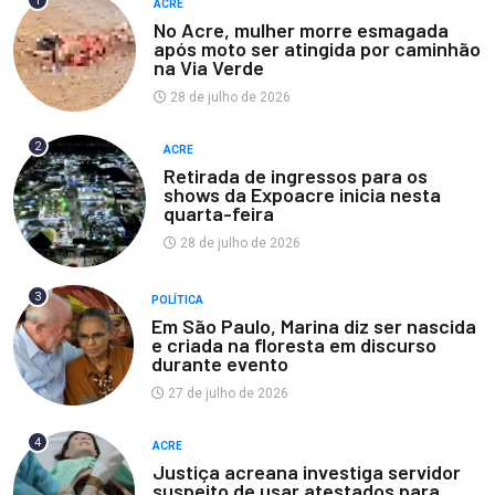
1
ACRE
No Acre, mulher morre esmagada
após moto ser atingida por caminhão
na Via Verde
28 de julho de 2026
2
ACRE
Retirada de ingressos para os
shows da Expoacre inicia nesta
quarta-feira
28 de julho de 2026
3
POLÍTICA
Em São Paulo, Marina diz ser nascida
e criada na floresta em discurso
durante evento
27 de julho de 2026
4
ACRE
Justiça acreana investiga servidor
suspeito de usar atestados para