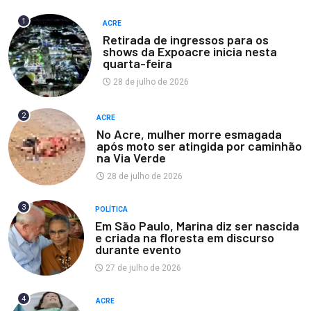
1
ACRE
Retirada de ingressos para os
shows da Expoacre inicia nesta
quarta-feira
28 de julho de 2026
2
ACRE
No Acre, mulher morre esmagada
após moto ser atingida por caminhão
na Via Verde
28 de julho de 2026
3
POLÍTICA
Em São Paulo, Marina diz ser nascida
e criada na floresta em discurso
durante evento
27 de julho de 2026
4
ACRE