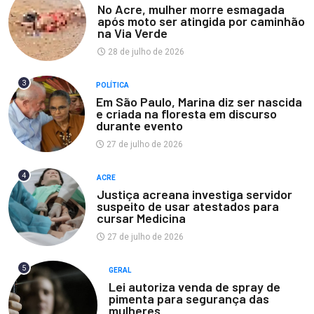
No Acre, mulher morre esmagada
após moto ser atingida por caminhão
na Via Verde
28 de julho de 2026
3
POLÍTICA
Em São Paulo, Marina diz ser nascida
e criada na floresta em discurso
durante evento
27 de julho de 2026
4
ACRE
Justiça acreana investiga servidor
suspeito de usar atestados para
cursar Medicina
27 de julho de 2026
5
GERAL
Lei autoriza venda de spray de
pimenta para segurança das
mulheres