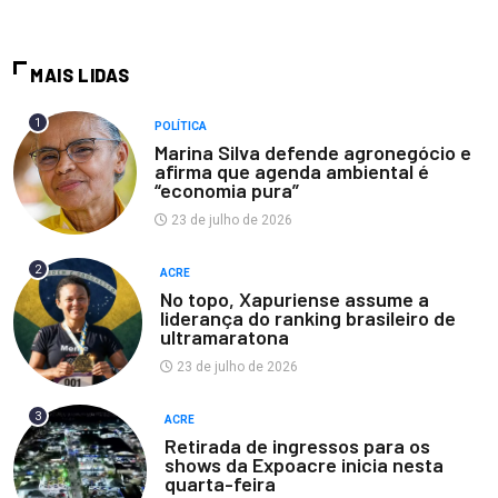
MAIS LIDAS
1
POLÍTICA
Marina Silva defende agronegócio e
afirma que agenda ambiental é
“economia pura”
23 de julho de 2026
2
ACRE
No topo, Xapuriense assume a
liderança do ranking brasileiro de
ultramaratona
23 de julho de 2026
3
ACRE
Retirada de ingressos para os
shows da Expoacre inicia nesta
quarta-feira