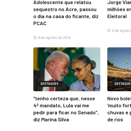
Adolescente que relatou
Jorge Via
sequestro no Acre, passou
milhões e
o dia na casa do ficante, diz
Eleitoral
PCAC
4 de agosto
4 de agosto de 2026
DESTAQUES
DESTAQUE
“tenho certeza que, nesse
Novo bolet
4º mandato, Lula vai me
‘muito for
pedir para ficar no Senado”,
chuvas e 
diz Marina Silva
de rios