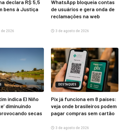
na declara R$ 5,5
WhatsApp bloqueia contas
m bens à Justiça
de usuários e gera onda de
reclamações na web
 de 2026
3 de agosto de 2026
S
DESTAQUES
im indica El Niño
Pix já funciona em 8 países:
te’ diminuindo
veja onde brasileiros podem
provocando secas
pagar compras sem cartão
3 de agosto de 2026