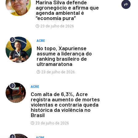
Marina Silva defende
agronegócio e afirma que
agenda ambiental é
“economia pura”
23 de julho de 2026
2
ACRE
No topo, Xapuriense
assume a liderança do
ranking brasileiro de
ultramaratona
23 de julho de 2026
3
ACRE
Com alta de 6,3%, Acre
registra aumento de mortes
violentas e contraria queda
histórica da violência no
Brasil
23 de julho de 2026
4
ACRE