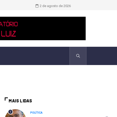
Novo boletim indica El Niño ‘muito 
2 de agosto de 2026
MAIS LIDAS
1
POLÍTICA