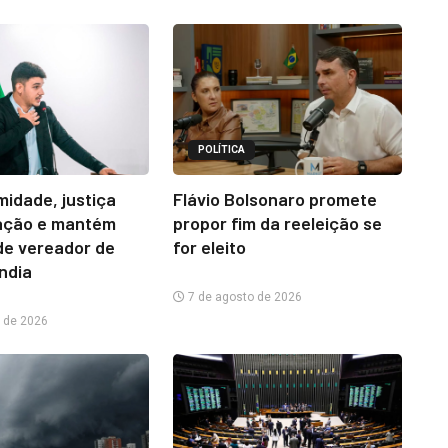
POLÍTICA
midade, justiça
Flávio Bolsonaro promete
ação e mantém
propor fim da reeleição se
e vereador de
for eleito
ândia
7 de agosto de 2026
 de 2026