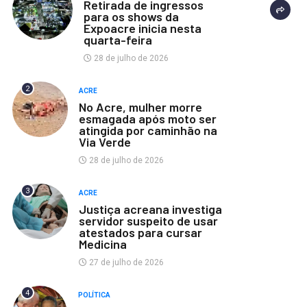
Retirada de ingressos
para os shows da
Expoacre inicia nesta
quarta-feira
28 de julho de 2026
2
ACRE
No Acre, mulher morre
esmagada após moto ser
atingida por caminhão na
Via Verde
28 de julho de 2026
3
ACRE
Justiça acreana investiga
servidor suspeito de usar
atestados para cursar
Medicina
27 de julho de 2026
4
POLÍTICA