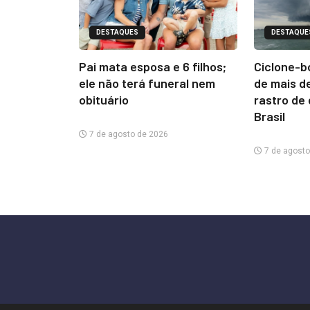
DESTAQUES
DESTAQUE
Pai mata esposa e 6 filhos;
Ciclone-b
ele não terá funeral nem
de mais d
obituário
rastro de
Brasil
7 de agosto de 2026
7 de agosto