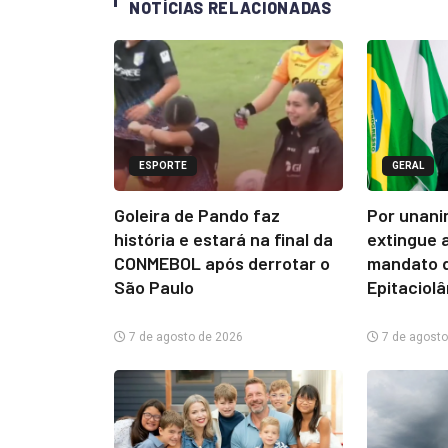
NOTÍCIAS RELACIONADAS
ESPORTE
GERAL
Goleira de Pando faz
Por unani
história e estará na final da
extingue 
CONMEBOL após derrotar o
mandato d
São Paulo
Epitaciol
7 de agosto de 2026
7 de agosto