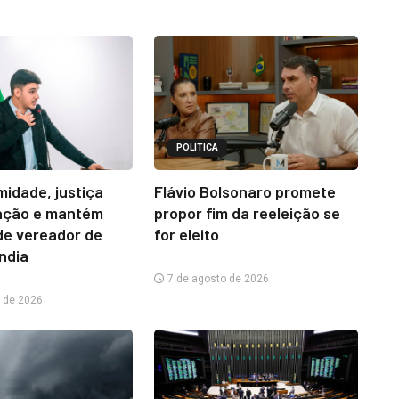
POLÍTICA
midade, justiça
Flávio Bolsonaro promete
ação e mantém
propor fim da reeleição se
e vereador de
for eleito
ândia
7 de agosto de 2026
 de 2026