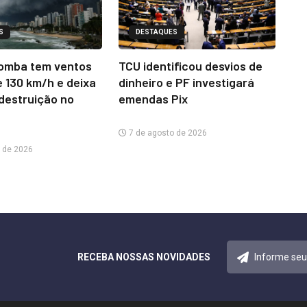
S
DESTAQUES
omba tem ventos
TCU identificou desvios de
e 130 km/h e deixa
dinheiro e PF investigará
 destruição no
emendas Pix
7 de agosto de 2026
 de 2026
RECEBA NOSSAS NOVIDADES