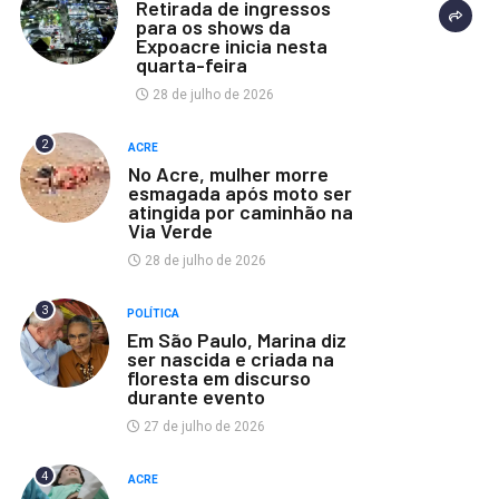
Retirada de ingressos
para os shows da
Expoacre inicia nesta
quarta-feira
28 de julho de 2026
2
ACRE
No Acre, mulher morre
esmagada após moto ser
atingida por caminhão na
Via Verde
28 de julho de 2026
3
POLÍTICA
Em São Paulo, Marina diz
ser nascida e criada na
floresta em discurso
durante evento
27 de julho de 2026
4
ACRE