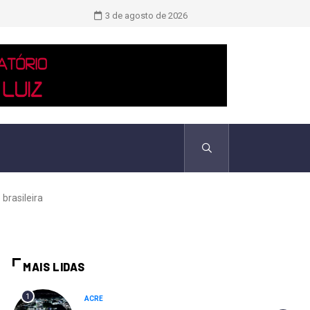
TCU identificou desvios de dinheiro 
3 de agosto de 2026
brasileira
MAIS LIDAS
1
ACRE