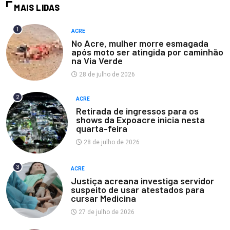
MAIS LIDAS
1
ACRE
No Acre, mulher morre esmagada
após moto ser atingida por caminhão
na Via Verde
28 de julho de 2026
2
ACRE
Retirada de ingressos para os
shows da Expoacre inicia nesta
quarta-feira
28 de julho de 2026
3
ACRE
Justiça acreana investiga servidor
suspeito de usar atestados para
cursar Medicina
27 de julho de 2026