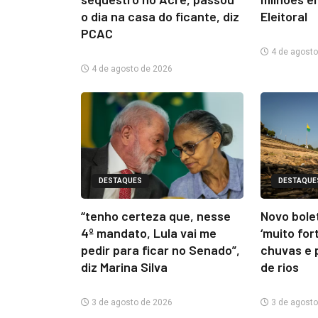
o dia na casa do ficante, diz
Eleitoral
PCAC
4 de agosto
4 de agosto de 2026
DESTAQUES
DESTAQUE
“tenho certeza que, nesse
Novo bolet
4º mandato, Lula vai me
‘muito for
pedir para ficar no Senado”,
chuvas e 
diz Marina Silva
de rios
3 de agosto de 2026
3 de agosto