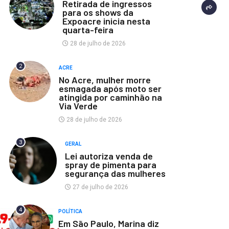
Retirada de ingressos
para os shows da
Expoacre inicia nesta
quarta-feira
28 de julho de 2026
2
ACRE
No Acre, mulher morre
esmagada após moto ser
atingida por caminhão na
Via Verde
28 de julho de 2026
3
GERAL
Lei autoriza venda de
spray de pimenta para
segurança das mulheres
27 de julho de 2026
4
POLÍTICA
Em São Paulo, Marina diz