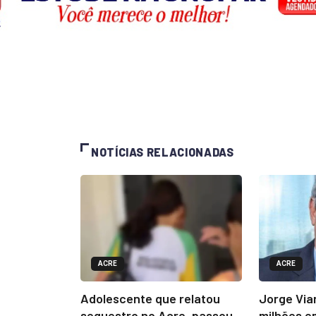
NOTÍCIAS RELACIONADAS
ACRE
ACRE
Adolescente que relatou
Jorge Via
sequestro no Acre, passou
milhões e