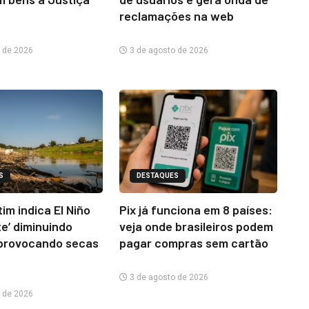
reclamações na web
 de 2026
3 de agosto de 2026
S
DESTAQUES
im indica El Niño
Pix já funciona em 8 países:
te’ diminuindo
veja onde brasileiros podem
provocando secas
pagar compras sem cartão
3 de agosto de 2026
 de 2026