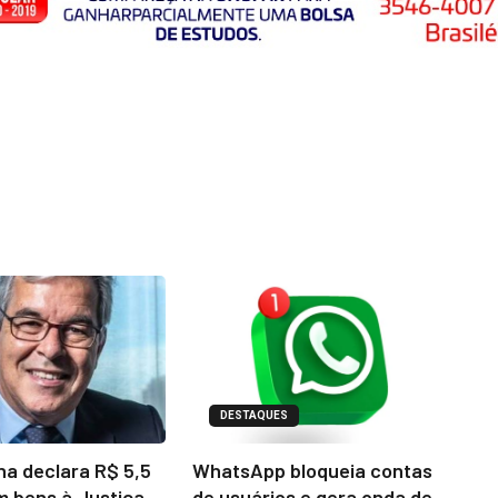
DESTAQUES
na declara R$ 5,5
WhatsApp bloqueia contas
m bens à Justiça
de usuários e gera onda de