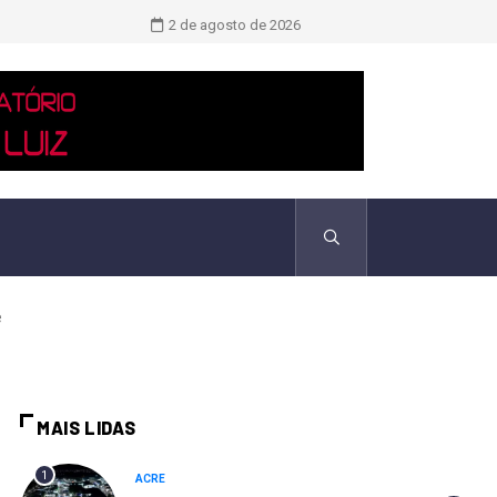
Novo boletim indica El Niño ‘muito 
2 de agosto de 2026
e
MAIS LIDAS
1
ACRE