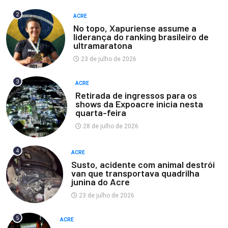
2
ACRE
No topo, Xapuriense assume a
liderança do ranking brasileiro de
ultramaratona
23 de julho de 2026
3
ACRE
Retirada de ingressos para os
shows da Expoacre inicia nesta
quarta-feira
28 de julho de 2026
4
ACRE
Susto, acidente com animal destrói
van que transportava quadrilha
junina do Acre
23 de julho de 2026
5
ACRE