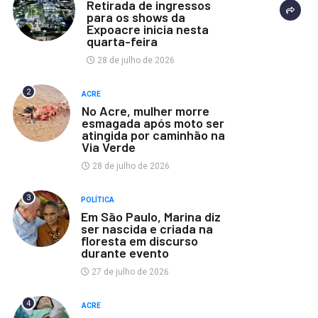
Retirada de ingressos
para os shows da
Expoacre inicia nesta
quarta-feira
28 de julho de 2026
2
ACRE
No Acre, mulher morre
esmagada após moto ser
atingida por caminhão na
Via Verde
28 de julho de 2026
3
POLÍTICA
Em São Paulo, Marina diz
ser nascida e criada na
floresta em discurso
durante evento
27 de julho de 2026
4
ACRE