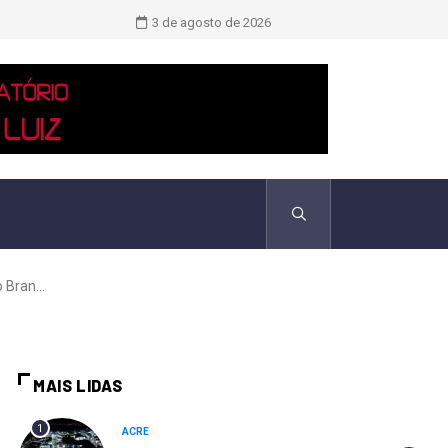
TCU identificou desvios de dinheiro 
3 de agosto de 2026
Bran...
MAIS LIDAS
1
ACRE