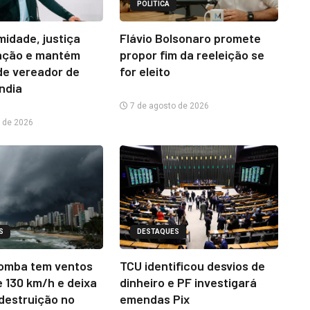
POLÍTICA
midade, justiça
Flávio Bolsonaro promete
ação e mantém
propor fim da reeleição se
e vereador de
for eleito
ândia
7 de agosto de 2026
 de 2026
S
DESTAQUES
omba tem ventos
TCU identificou desvios de
e 130 km/h e deixa
dinheiro e PF investigará
 destruição no
emendas Pix