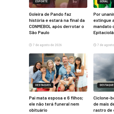
ESPORTE
GERAL
Goleira de Pando faz
Por unani
história e estará na final da
extingue 
CONMEBOL após derrotar o
mandato d
São Paulo
Epitaciol
7 de agosto de 2026
7 de agosto
DESTAQUES
DESTAQUE
Pai mata esposa e 6 filhos;
Ciclone-b
ele não terá funeral nem
de mais d
obituário
rastro de