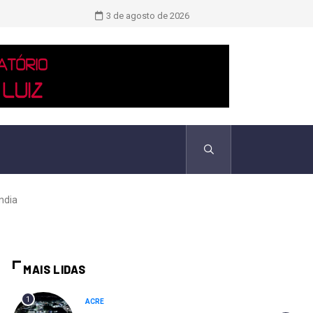
TCU identificou desvios de dinheiro 
3 de agosto de 2026
ndia
MAIS LIDAS
1
ACRE