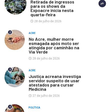
Retirada de ingressos
para os shows da
Expoacre inicia nesta
quarta-feira
28 de julho de 2026
2
ACRE
No Acre, mulher morre
esmagada após moto ser
atingida por caminhão na
Via Verde
28 de julho de 2026
3
ACRE
Justiça acreana investiga
servidor suspeito de usar
atestados para cursar
Medicina
27 de julho de 2026
4
POLÍTICA