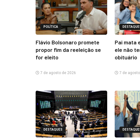
POLÍTICA
DESTAQUE
Flávio Bolsonaro promete
Pai mata e
propor fim da reeleição se
ele não t
for eleito
obituário
7 de agosto de 2026
7 de agosto
DESTAQUES
DESTAQUE