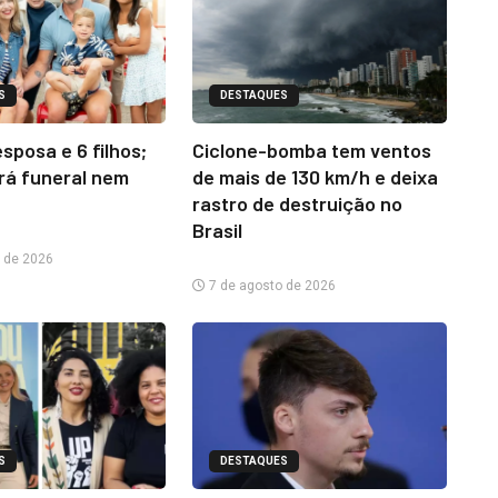
S
DESTAQUES
sposa e 6 filhos;
Ciclone-bomba tem ventos
erá funeral nem
de mais de 130 km/h e deixa
rastro de destruição no
Brasil
 de 2026
7 de agosto de 2026
S
DESTAQUES