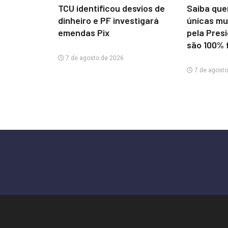
TCU identificou desvios de
Saiba que
dinheiro e PF investigará
únicas mu
emendas Pix
pela Pres
são 100% 
7 de agosto de 2026
7 de agosto