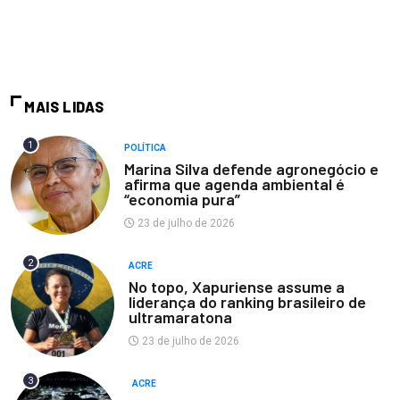
MAIS LIDAS
1
POLÍTICA
Marina Silva defende agronegócio e
afirma que agenda ambiental é
“economia pura”
23 de julho de 2026
2
ACRE
No topo, Xapuriense assume a
liderança do ranking brasileiro de
ultramaratona
23 de julho de 2026
3
ACRE