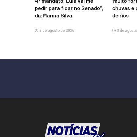
4º mandato, Lula vai me
‘muito for
pedir para ficar no Senado”,
chuvas e 
diz Marina Silva
de rios
3 de agosto de 2026
3 de agosto