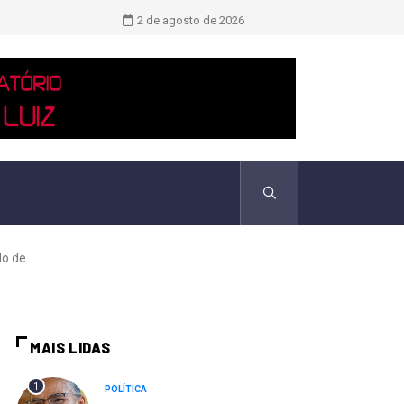
Novo boletim indica El Niño ‘muito 
2 de agosto de 2026
 de ...
MAIS LIDAS
1
POLÍTICA