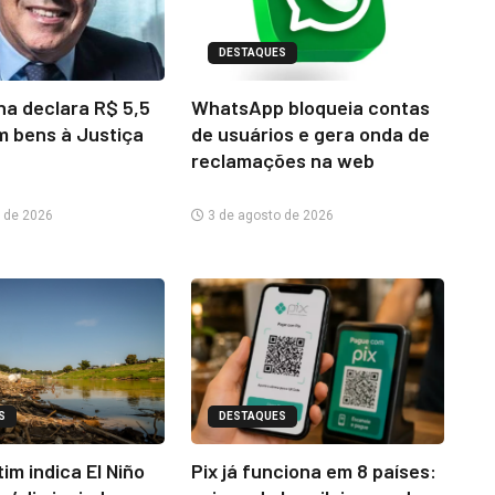
DESTAQUES
na declara R$ 5,5
WhatsApp bloqueia contas
m bens à Justiça
de usuários e gera onda de
reclamações na web
 de 2026
3 de agosto de 2026
S
DESTAQUES
im indica El Niño
Pix já funciona em 8 países: