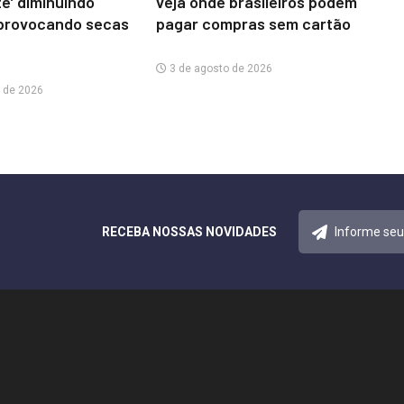
te’ diminuindo
veja onde brasileiros podem
provocando secas
pagar compras sem cartão
3 de agosto de 2026
 de 2026
RECEBA NOSSAS NOVIDADES