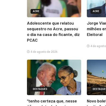
ACRE
ACRE
Adolescente que relatou
Jorge Via
sequestro no Acre, passou
milhões e
o dia na casa do ficante, diz
Eleitoral
PCAC
4 de agosto
4 de agosto de 2026
DESTAQUES
DESTAQUE
“tenho certeza que, nesse
Novo bolet