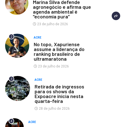
Marina Silva defende
agronegócio e afirma que
agenda ambiental é
“economia pura”
23 de julho de 2026
2
ACRE
No topo, Xapuriense
assume a liderança do
ranking brasileiro de
ultramaratona
23 de julho de 2026
3
ACRE
Retirada de ingressos
para os shows da
Expoacre inicia nesta
quarta-feira
28 de julho de 2026
4
ACRE