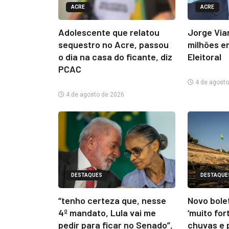
ACRE
ACRE
Adolescente que relatou
Jorge Via
sequestro no Acre, passou
milhões e
o dia na casa do ficante, diz
Eleitoral
PCAC
4 de agosto
4 de agosto de 2026
DESTAQUES
DESTAQUE
“tenho certeza que, nesse
Novo bolet
4º mandato, Lula vai me
‘muito for
pedir para ficar no Senado”,
chuvas e 