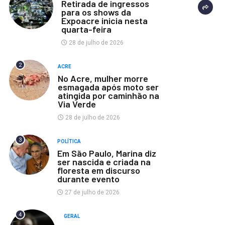
Retirada de ingressos
para os shows da
Expoacre inicia nesta
quarta-feira
28 de julho de 2026
2
ACRE
No Acre, mulher morre
esmagada após moto ser
atingida por caminhão na
Via Verde
28 de julho de 2026
3
POLÍTICA
Em São Paulo, Marina diz
ser nascida e criada na
floresta em discurso
durante evento
27 de julho de 2026
4
GERAL