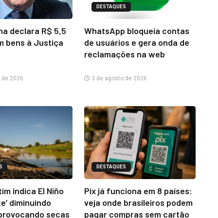
DESTAQUES
na declara R$ 5,5
WhatsApp bloqueia contas
m bens à Justiça
de usuários e gera onda de
reclamações na web
 de 2026
3 de agosto de 2026
S
DESTAQUES
im indica El Niño
Pix já funciona em 8 países:
te’ diminuindo
veja onde brasileiros podem
provocando secas
pagar compras sem cartão