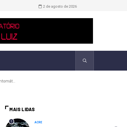
Novo boletim indica El Niño ‘muito 
2 de agosto de 2026
ntomát...
MAIS LIDAS
1
ACRE