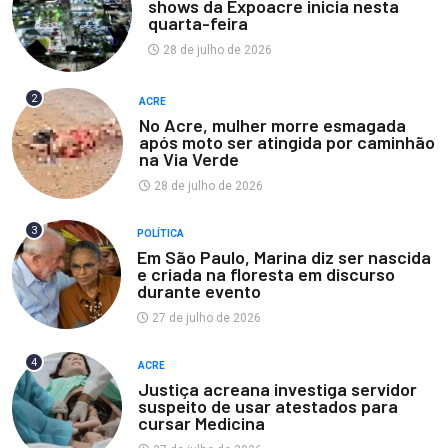
shows da Expoacre inicia nesta
quarta-feira
28 de julho de 2026
2
ACRE
No Acre, mulher morre esmagada
após moto ser atingida por caminhão
na Via Verde
28 de julho de 2026
3
POLÍTICA
Em São Paulo, Marina diz ser nascida
e criada na floresta em discurso
durante evento
27 de julho de 2026
4
ACRE
Justiça acreana investiga servidor
suspeito de usar atestados para
cursar Medicina