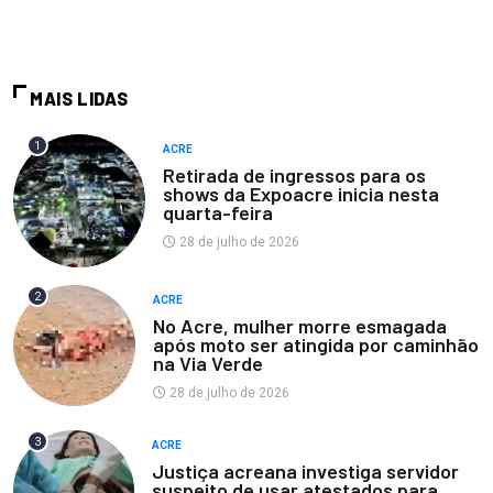
MAIS LIDAS
1
ACRE
Retirada de ingressos para os
shows da Expoacre inicia nesta
quarta-feira
28 de julho de 2026
2
ACRE
No Acre, mulher morre esmagada
após moto ser atingida por caminhão
na Via Verde
28 de julho de 2026
3
ACRE
Justiça acreana investiga servidor
suspeito de usar atestados para