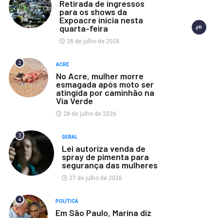
Retirada de ingressos
para os shows da
Expoacre inicia nesta
quarta-feira
28 de julho de 2026
2
ACRE
No Acre, mulher morre
esmagada após moto ser
atingida por caminhão na
Via Verde
28 de julho de 2026
3
GERAL
Lei autoriza venda de
spray de pimenta para
segurança das mulheres
27 de julho de 2026
4
POLÍTICA
Em São Paulo, Marina diz