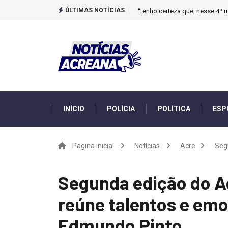
ÚLTIMAS NOTÍCIAS
Novo boletim indica El Niño ‘
INÍCIO
POLÍCIA
POLÍTICA
ESP
Pagina inicial
Notícias
Acre
Segu
Segunda edição do A
reúne talentos e emo
Edmundo Pinto