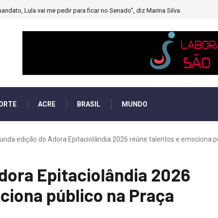
muito forte’ diminuindo chuvas e provocando secas de rios
ORTE
ACRE
BRASIL
MUNDO
nda edição do Adora Epitaciolândia 2026 reúne talentos e emociona púb
dora Epitaciolândia 2026
ciona público na Praça