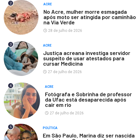
2
ACRE
No Acre, mulher morre esmagada
após moto ser atingida por caminhão
na Via Verde
28 de julho de 2026
3
ACRE
Justiça acreana investiga servidor
suspeito de usar atestados para
cursar Medicina
27 de julho de 2026
4
ACRE
Fotógrafa e Sobrinha de professor
da Ufac está desaparecida após
cair em rio
27 de julho de 2026
5
POLÍTICA
Em São Paulo, Marina diz ser nascida