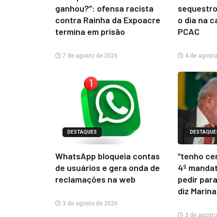
ganhou?”: ofensa racista
sequestro
contra Rainha da Expoacre
o dia na c
termina em prisão
PCAC
7 de agosto de 2026
4 de agosto
DESTAQUES
DESTAQUE
WhatsApp bloqueia contas
“tenho ce
de usuários e gera onda de
4º mandat
reclamações na web
pedir para
diz Marina
3 de agosto de 2026
3 de agosto