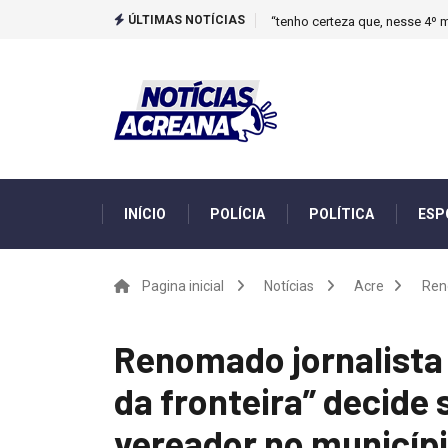
ÚLTIMAS NOTÍCIAS
“tenho certeza que, nesse 4º m
INÍCIO
POLÍCIA
POLÍTICA
ESP
Pagina inicial
Notícias
Acre
Reno
Renomado jornalista 
da fronteira” decide 
vereador no municípi