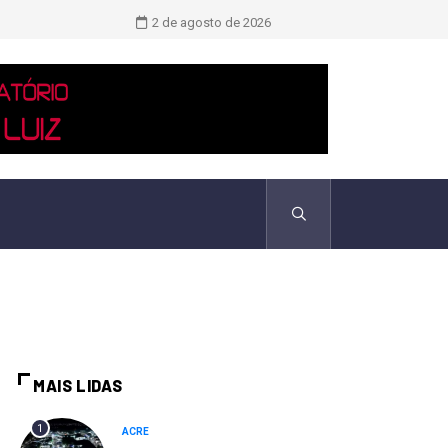
Novo boletim indica El Niño ‘muito 
2 de agosto de 2026
MAIS LIDAS
1
ACRE