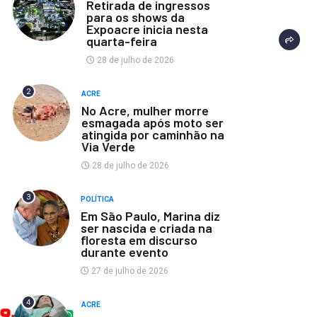
Retirada de ingressos
para os shows da
Expoacre inicia nesta
quarta-feira
28 de julho de 2026
2
ACRE
No Acre, mulher morre
esmagada após moto ser
atingida por caminhão na
Via Verde
28 de julho de 2026
3
POLÍTICA
Em São Paulo, Marina diz
ser nascida e criada na
floresta em discurso
durante evento
27 de julho de 2026
4
ACRE