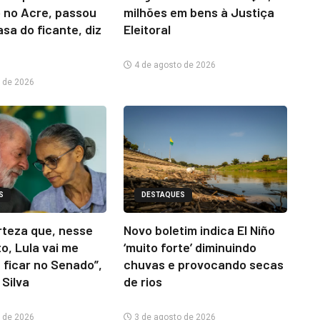
 no Acre, passou
milhões em bens à Justiça
asa do ficante, diz
Eleitoral
4 de agosto de 2026
 de 2026
S
DESTAQUES
rteza que, nesse
Novo boletim indica El Niño
o, Lula vai me
‘muito forte’ diminuindo
 ficar no Senado”,
chuvas e provocando secas
 Silva
de rios
 de 2026
3 de agosto de 2026