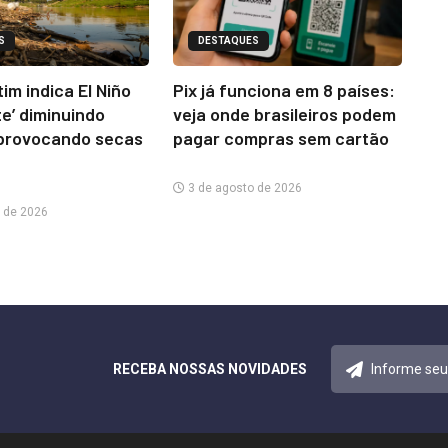
S
DESTAQUES
im indica El Niño
Pix já funciona em 8 países:
te’ diminuindo
veja onde brasileiros podem
provocando secas
pagar compras sem cartão
3 de agosto de 2026
 de 2026
RECEBA NOSSAS NOVIDADES