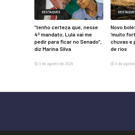
DESTAQUES
DESTAQUE
“tenho certeza que, nesse
Novo bolet
4º mandato, Lula vai me
‘muito for
pedir para ficar no Senado”,
chuvas e 
diz Marina Silva
de rios
3 de agosto de 2026
3 de agosto