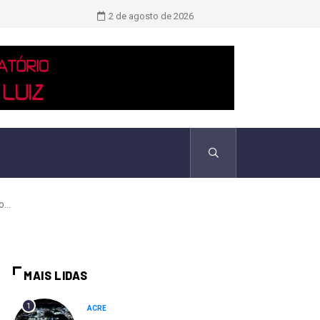
Novo boletim indica El Niño ‘muito 
2 de agosto de 2026
...
MAIS LIDAS
1
ACRE