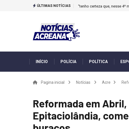
ÚLTIMAS NOTÍCIAS
“tenho certeza que, nesse 4º m
INÍCIO
POLÍCIA
POLÍTICA
ESP
Pagina inicial
Notícias
Acre
Refo
Reformada em Abril, P
Epitaciolândia, com
buracos