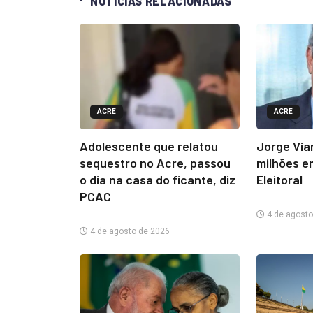
NOTÍCIAS RELACIONADAS
ACRE
ACRE
Adolescente que relatou
Jorge Via
sequestro no Acre, passou
milhões e
o dia na casa do ficante, diz
Eleitoral
PCAC
4 de agosto
4 de agosto de 2026