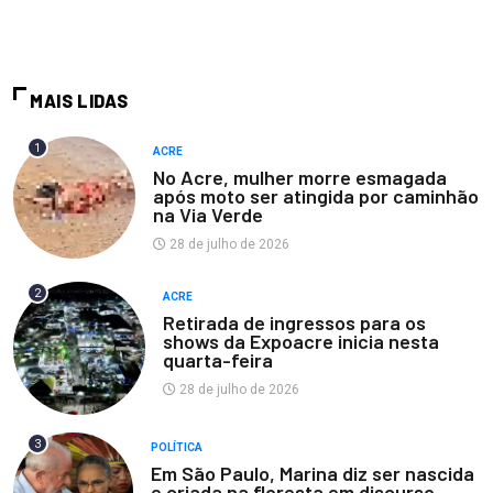
MAIS LIDAS
1
ACRE
No Acre, mulher morre esmagada
após moto ser atingida por caminhão
na Via Verde
28 de julho de 2026
2
ACRE
Retirada de ingressos para os
shows da Expoacre inicia nesta
quarta-feira
28 de julho de 2026
3
POLÍTICA
Em São Paulo, Marina diz ser nascida
e criada na floresta em discurso