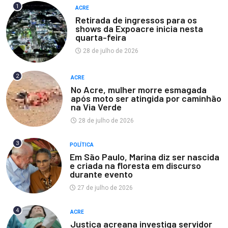
1
ACRE
Retirada de ingressos para os
shows da Expoacre inicia nesta
quarta-feira
28 de julho de 2026
2
ACRE
No Acre, mulher morre esmagada
após moto ser atingida por caminhão
na Via Verde
28 de julho de 2026
3
POLÍTICA
Em São Paulo, Marina diz ser nascida
e criada na floresta em discurso
durante evento
27 de julho de 2026
4
ACRE
Justiça acreana investiga servidor