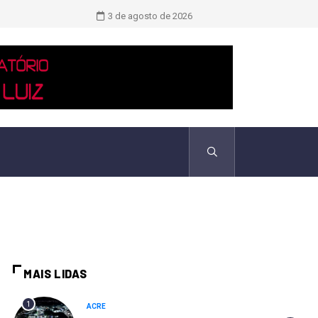
TCU identificou desvios de dinheiro 
3 de agosto de 2026
MAIS LIDAS
1
ACRE