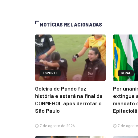
NOTÍCIAS RELACIONADAS
ESPORTE
GERAL
Goleira de Pando faz
Por unani
história e estará na final da
extingue 
CONMEBOL após derrotar o
mandato d
São Paulo
Epitaciol
7 de agosto de 2026
7 de agosto