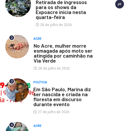
Retirada de ingressos
para os shows da
Expoacre inicia nesta
quarta-feira
28 de julho de 2026
2
ACRE
No Acre, mulher morre
esmagada após moto ser
atingida por caminhão na
Via Verde
28 de julho de 2026
3
POLÍTICA
Em São Paulo, Marina diz
ser nascida e criada na
floresta em discurso
durante evento
27 de julho de 2026
4
ACRE