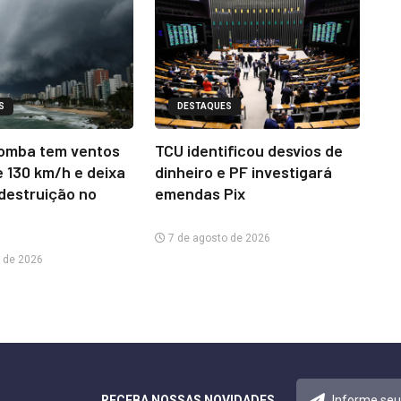
S
DESTAQUES
omba tem ventos
TCU identificou desvios de
e 130 km/h e deixa
dinheiro e PF investigará
 destruição no
emendas Pix
7 de agosto de 2026
 de 2026
RECEBA NOSSAS NOVIDADES