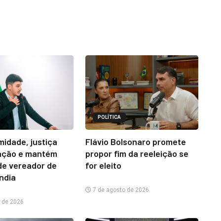
POLÍTICA
midade, justiça
Flávio Bolsonaro promete
ação e mantém
propor fim da reeleição se
e vereador de
for eleito
ândia
7 de agosto de 2026
 de 2026