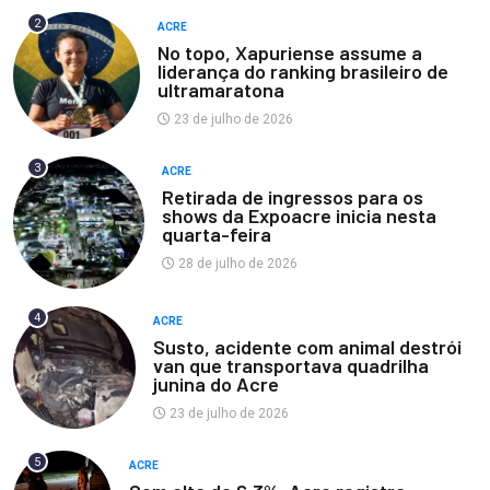
2
ACRE
No topo, Xapuriense assume a
liderança do ranking brasileiro de
ultramaratona
23 de julho de 2026
3
ACRE
Retirada de ingressos para os
shows da Expoacre inicia nesta
quarta-feira
28 de julho de 2026
4
ACRE
Susto, acidente com animal destrói
van que transportava quadrilha
junina do Acre
23 de julho de 2026
5
ACRE