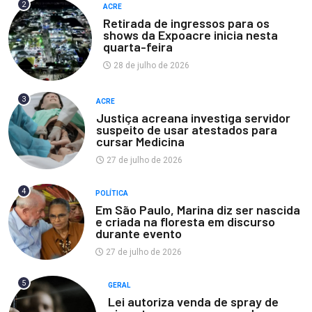
2
ACRE
Retirada de ingressos para os
shows da Expoacre inicia nesta
quarta-feira
28 de julho de 2026
3
ACRE
Justiça acreana investiga servidor
suspeito de usar atestados para
cursar Medicina
27 de julho de 2026
4
POLÍTICA
Em São Paulo, Marina diz ser nascida
e criada na floresta em discurso
durante evento
27 de julho de 2026
5
GERAL
Lei autoriza venda de spray de