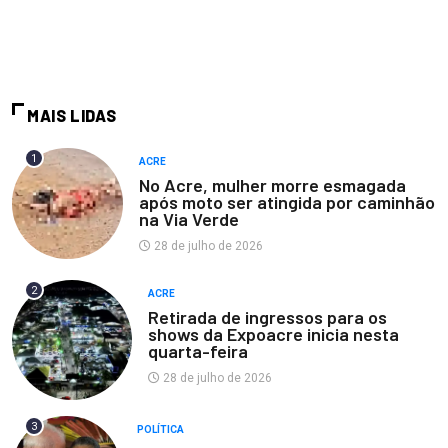
MAIS LIDAS
1
ACRE
No Acre, mulher morre esmagada
após moto ser atingida por caminhão
na Via Verde
28 de julho de 2026
2
ACRE
Retirada de ingressos para os
shows da Expoacre inicia nesta
quarta-feira
28 de julho de 2026
3
POLÍTICA