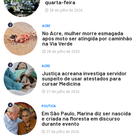
quarta-feira
28 de julho de 2026
2
ACRE
No Acre, mulher morre esmagada
após moto ser atingida por caminhão
na Via Verde
28 de julho de 2026
3
ACRE
Justiça acreana investiga servidor
suspeito de usar atestados para
cursar Medicina
27 de julho de 2026
4
POLÍTICA
Em São Paulo, Marina diz ser nascida
e criada na floresta em discurso
durante evento
27 de julho de 2026