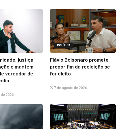
POLÍTICA
midade, justiça
Flávio Bolsonaro promete
ação e mantém
propor fim da reeleição se
e vereador de
for eleito
ândia
7 de agosto de 2026
 de 2026