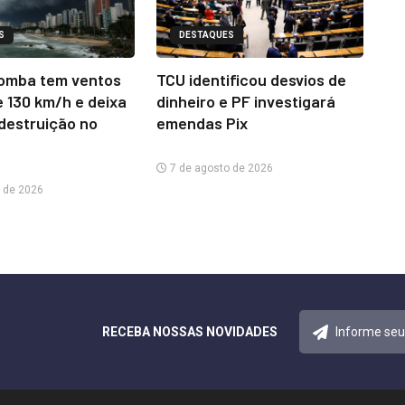
S
DESTAQUES
omba tem ventos
TCU identificou desvios de
e 130 km/h e deixa
dinheiro e PF investigará
 destruição no
emendas Pix
7 de agosto de 2026
 de 2026
RECEBA NOSSAS NOVIDADES