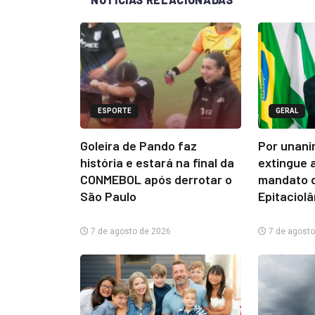
ESPORTE
GERAL
Goleira de Pando faz
Por unani
história e estará na final da
extingue 
CONMEBOL após derrotar o
mandato d
São Paulo
Epitaciol
7 de agosto de 2026
7 de agosto