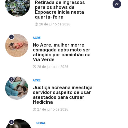
Retirada de ingressos
para os shows da
Expoacre inicia nesta
quarta-feira
28 de julho de 2026
2
ACRE
No Acre, mulher morre
esmagada após moto ser
atingida por caminhão na
Via Verde
28 de julho de 2026
3
ACRE
Justiça acreana investiga
servidor suspeito de usar
atestados para cursar
Medicina
27 de julho de 2026
4
GERAL