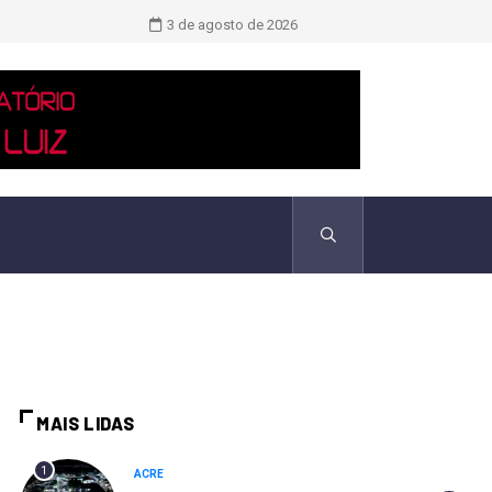
TCU identificou desvios de dinheiro 
3 de agosto de 2026
MAIS LIDAS
1
ACRE