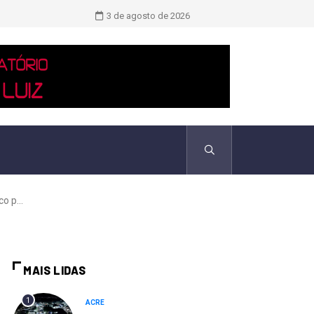
TCU identificou desvios de dinheiro 
3 de agosto de 2026
o p...
MAIS LIDAS
1
ACRE