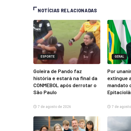
NOTÍCIAS RELACIONADAS
ESPORTE
GERAL
Goleira de Pando faz
Por unani
história e estará na final da
extingue 
CONMEBOL após derrotar o
mandato d
São Paulo
Epitaciol
7 de agosto de 2026
7 de agosto