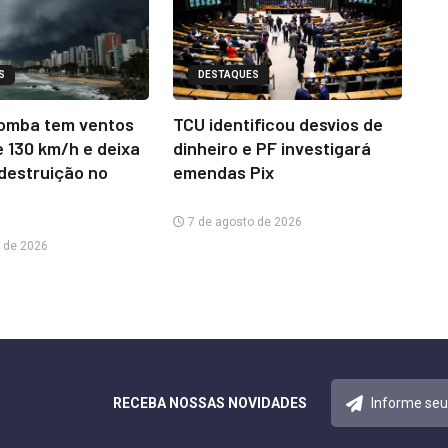
S
DESTAQUES
omba tem ventos
TCU identificou desvios de
e 130 km/h e deixa
dinheiro e PF investigará
 destruição no
emendas Pix
7 de agosto de 2026
 de 2026
RECEBA NOSSAS NOVIDADES