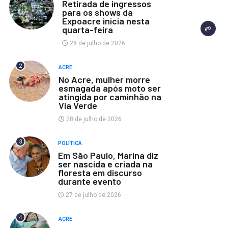
Retirada de ingressos
para os shows da
Expoacre inicia nesta
quarta-feira
28 de julho de 2026
2
ACRE
No Acre, mulher morre
esmagada após moto ser
atingida por caminhão na
Via Verde
28 de julho de 2026
3
POLÍTICA
Em São Paulo, Marina diz
ser nascida e criada na
floresta em discurso
durante evento
27 de julho de 2026
4
ACRE