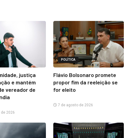
POLÍTICA
midade, justiça
Flávio Bolsonaro promete
ação e mantém
propor fim da reeleição se
e vereador de
for eleito
ândia
7 de agosto de 2026
 de 2026