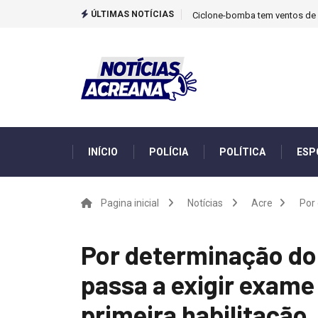
ÚLTIMAS NOTÍCIAS
Ciclone-bomba tem ventos de m
INÍCIO
POLÍCIA
POLÍTICA
ESP
Pagina inicial
Notícias
Acre
Por 
Por determinação do 
passa a exigir exame
primeira habilitação