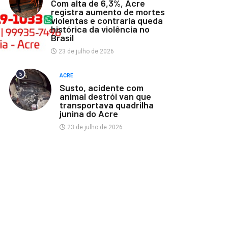
Com alta de 6,3%, Acre
registra aumento de mortes
violentas e contraria queda
histórica da violência no
Brasil
23 de julho de 2026
5
ACRE
Susto, acidente com
animal destrói van que
transportava quadrilha
junina do Acre
23 de julho de 2026