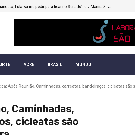
andato, Lula vai me pedir para ficar no Senado”, diz Marina Silva
ORTE
ACRE
BRASIL
MUNDO
tica: Após Reunião, Caminhadas, carreatas, bandeiraços, cicleatas são s.
ão, Caminhadas,
os, cicleatas são
ra