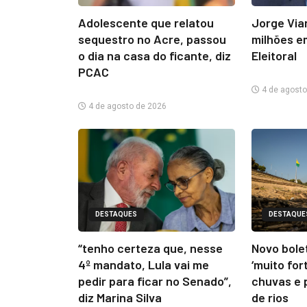
Adolescente que relatou
Jorge Via
sequestro no Acre, passou
milhões e
o dia na casa do ficante, diz
Eleitoral
PCAC
4 de agosto
4 de agosto de 2026
DESTAQUES
DESTAQUE
“tenho certeza que, nesse
Novo bolet
4º mandato, Lula vai me
‘muito for
pedir para ficar no Senado”,
chuvas e 
diz Marina Silva
de rios