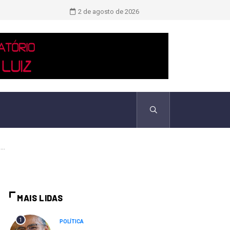
Novo boletim indica El Niño ‘muito 
2 de agosto de 2026
..
MAIS LIDAS
1
POLÍTICA