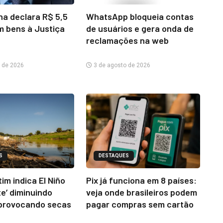
na declara R$ 5,5
WhatsApp bloqueia contas
m bens à Justiça
de usuários e gera onda de
reclamações na web
 de 2026
3 de agosto de 2026
S
DESTAQUES
im indica El Niño
Pix já funciona em 8 países:
te’ diminuindo
veja onde brasileiros podem
provocando secas
pagar compras sem cartão