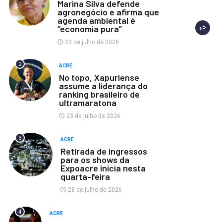
Marina Silva defende
agronegócio e afirma que
agenda ambiental é
“economia pura”
23 de julho de 2026
2
ACRE
No topo, Xapuriense
assume a liderança do
ranking brasileiro de
ultramaratona
23 de julho de 2026
3
ACRE
Retirada de ingressos
para os shows da
Expoacre inicia nesta
quarta-feira
28 de julho de 2026
4
ACRE