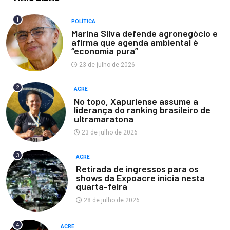
1
POLÍTICA
Marina Silva defende agronegócio e
afirma que agenda ambiental é
“economia pura”
23 de julho de 2026
2
ACRE
No topo, Xapuriense assume a
liderança do ranking brasileiro de
ultramaratona
23 de julho de 2026
3
ACRE
Retirada de ingressos para os
shows da Expoacre inicia nesta
quarta-feira
28 de julho de 2026
4
ACRE