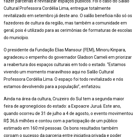
fazer parcerias e revitalizar espaços públicos. Foi o caso do Salão
Cultural Professora Cordélia Lima, entregue totalmente
revitalizado em setembro já deste ano. O salão beneficia não só os
fazedores de cultura da região, mas também a comunidade em
geral, pois é utilizado para as cerimônias de formaturas de escolas
do município.
O presidente da Fundação Elias Mansour (FEM), Minoru Kinpara,
agradeceu o empenho do governador Gladson Cameli em priorizar
a reabertura dos espaços culturais em todo o estado. “Estamos
vivendo um momento maravilhoso aqui no Salão Cultural
Professora Cordélia Lima. O espaço foi todo revitalizado e nós
estamos devolvendo para a população”, enfatizou.
Ainda na área da cultura, Cruzeiro do Sul tem a segunda maior
feira de agronegócios do estado: a Expoacre Juruá. Este ano,
quando ocorreu de 31 de julho a 4 de agosto, o evento movimentou
R$ 36,6 milhões e contou com a participação de um público
estimado em 160 mil pessoas. Os bons resultados também
coroam o sucesso da parceria entre iniciativa privada e poder