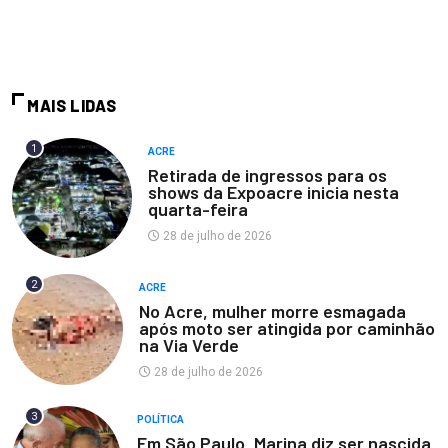
MAIS LIDAS
1
ACRE
Retirada de ingressos para os
shows da Expoacre inicia nesta
quarta-feira
28 de julho de 2026
2
ACRE
No Acre, mulher morre esmagada
após moto ser atingida por caminhão
na Via Verde
28 de julho de 2026
3
POLÍTICA
Em São Paulo, Marina diz ser nascida