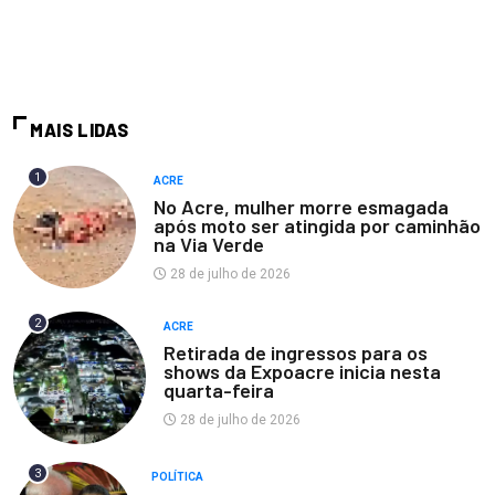
MAIS LIDAS
1
ACRE
No Acre, mulher morre esmagada
após moto ser atingida por caminhão
na Via Verde
28 de julho de 2026
2
ACRE
Retirada de ingressos para os
shows da Expoacre inicia nesta
quarta-feira
28 de julho de 2026
3
POLÍTICA