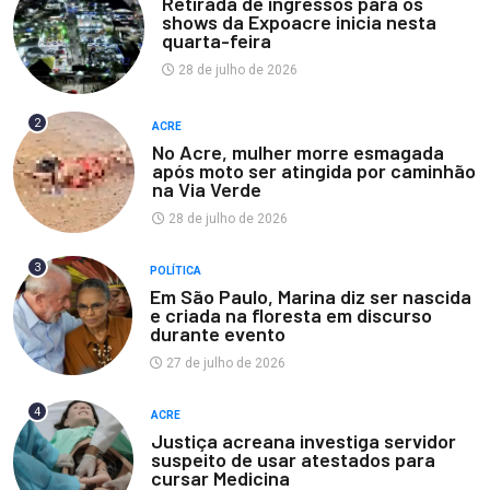
Retirada de ingressos para os
shows da Expoacre inicia nesta
quarta-feira
28 de julho de 2026
2
ACRE
No Acre, mulher morre esmagada
após moto ser atingida por caminhão
na Via Verde
28 de julho de 2026
3
POLÍTICA
Em São Paulo, Marina diz ser nascida
e criada na floresta em discurso
durante evento
27 de julho de 2026
4
ACRE
Justiça acreana investiga servidor
suspeito de usar atestados para
cursar Medicina