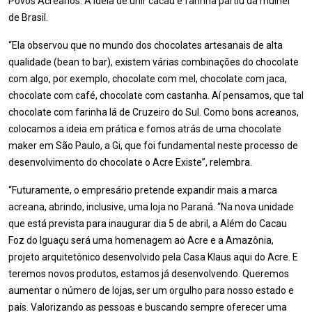
Povos Acreanos. A ideia de unir cacau e farinha partiu da mulher
de Brasil.
“Ela observou que no mundo dos chocolates artesanais de alta
qualidade (bean to bar), existem várias combinações do chocolate
com algo, por exemplo, chocolate com mel, chocolate com jaca,
chocolate com café, chocolate com castanha. Aí pensamos, que tal
chocolate com farinha lá de Cruzeiro do Sul. Como bons acreanos,
colocamos a ideia em prática e fomos atrás de uma chocolate
maker em São Paulo, a Gi, que foi fundamental neste processo de
desenvolvimento do chocolate o Acre Existe”, relembra.
“Futuramente, o empresário pretende expandir mais a marca
acreana, abrindo, inclusive, uma loja no Paraná. “Na nova unidade
que está prevista para inaugurar dia 5 de abril, a Além do Cacau
Foz do Iguaçu será uma homenagem ao Acre e a Amazônia,
projeto arquitetônico desenvolvido pela Casa Klaus aqui do Acre. E
teremos novos produtos, estamos já desenvolvendo. Queremos
aumentar o número de lojas, ser um orgulho para nosso estado e
país. Valorizando as pessoas e buscando sempre oferecer uma